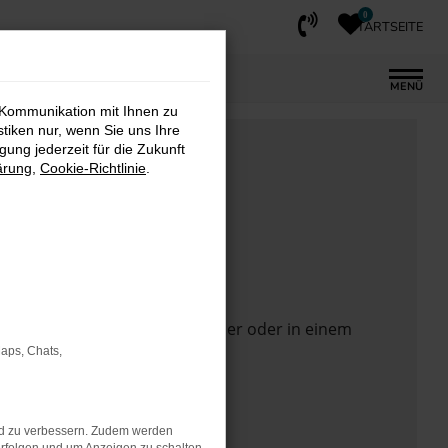
0
STARTSEITE
MENÜ
 Kommunikation mit Ihnen zu
stiken nur, wenn Sie uns Ihre
ung jederzeit für die Zukunft
ärung
,
Cookie-Richtlinie
.
 Seite in einem anderen Browser oder in einem
Maps, Chats,
nd zu verbessern. Zudem werden