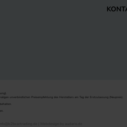
KONT
ung).
maligen unverbindlichen Preisempfehlung des Herstellers am Tag der Erstzulassung (Neupreis).
behalten.
en.
nfo@b2bcartrading.de |
Webdesign by audaris.de