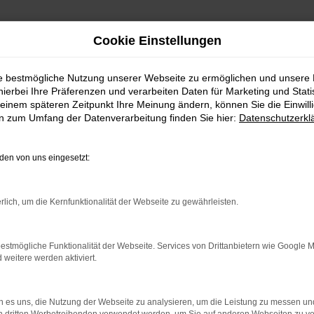
Cookie Einstellungen
ie bestmögliche Nutzung unserer Webseite zu ermöglichen und unsere
hierbei Ihre Präferenzen und verarbeiten Daten für Marketing und Stati
einem späteren Zeitpunkt Ihre Meinung ändern, können Sie die Einwillig
en zum Umfang der Datenverarbeitung finden Sie hier:
Datenschutzerkl
en von uns eingesetzt:
rbindung.
hmaschine?
rlich, um die Kernfunktionalität der Webseite zu gewährleisten.
das Laden bestimmter Seiten verhindern. Funktioniert die
estmögliche Funktionalität der Webseite. Services von Drittanbietern wie Google 
eitere werden aktiviert.
bleme zu beheben.
 es uns, die Nutzung der Webseite zu analysieren, um die Leistung zu messen u
iebssystem auf dem neuesten Stand sind.