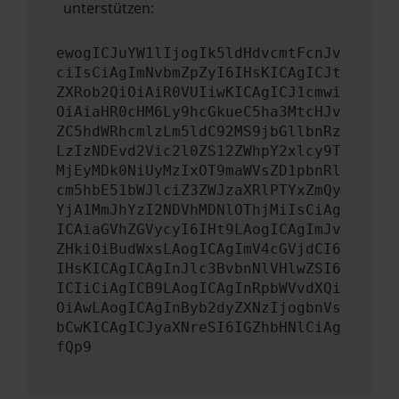
unterstützen:
ewogICJuYW1lIjogIk5ldHdvcmtFcnJv
ciIsCiAgImNvbmZpZyI6IHsKICAgICJt
ZXRob2QiOiAiR0VUIiwKICAgICJ1cmwi
OiAiaHR0cHM6Ly9hcGkueC5ha3MtcHJv
ZC5hdWRhcmlzLm5ldC92MS9jbGllbnRz
LzIzNDEvd2Vic2l0ZS12ZWhpY2xlcy9T
MjEyMDk0NiUyMzIxOT9maWVsZD1pbnRl
cm5hbE51bWJlciZ3ZWJzaXRlPTYxZmQy
YjA1MmJhYzI2NDVhMDNlOThjMiIsCiAg
ICAiaGVhZGVycyI6IHt9LAogICAgImJv
ZHkiOiBudWxsLAogICAgImV4cGVjdCI6
IHsKICAgICAgInJlc3BvbnNlVHlwZSI6
ICIiCiAgICB9LAogICAgInRpbWVvdXQi
OiAwLAogICAgInByb2dyZXNzIjogbnVs
bCwKICAgICJyaXNreSI6IGZhbHNlCiAg
fQp9