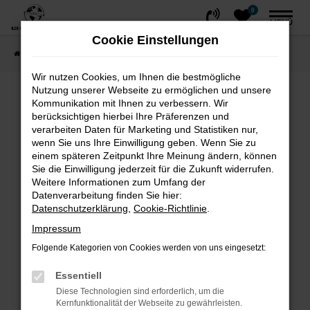
0
Zum
MENÜ
Hauptinhalt
Cookie Einstellungen
springen
Startseite
FAHRZEUGE
Fahrzeug-Showroom
Wir nutzen Cookies, um Ihnen die bestmögliche
Nutzung unserer Webseite zu ermöglichen und unsere
Fehler: Network Error
Kommunikation mit Ihnen zu verbessern. Wir
berücksichtigen hierbei Ihre Präferenzen und
Beim Laden ist ein Fehler aufgetreten.
verarbeiten Daten für Marketing und Statistiken nur,
wenn Sie uns Ihre Einwilligung geben. Wenn Sie zu
Hier sind ein paar Tipps, die dir helfen können:
einem späteren Zeitpunkt Ihre Meinung ändern, können
Sie die Einwilligung jederzeit für die Zukunft widerrufen.
Überprüfe deine Firewall und deine
Weitere Informationen zum Umfang der
Internetverbindung.
Datenverarbeitung finden Sie hier:
Laden andere Webseiten, zum Beispiel
Datenschutzerklärung
,
Cookie-Richtlinie
.
deine Suchmaschine?
Impressum
Prüfe deine Browsererweiterungen.
Folgende Kategorien von Cookies werden von uns eingesetzt:
Manche Erweiterungen, wie Werbeblocker,
können das Laden bestimmter Seiten
Essentiell
verhindern. Funktioniert die Seite in einem
Diese Technologien sind erforderlich, um die
Kernfunktionalität der Webseite zu gewährleisten.