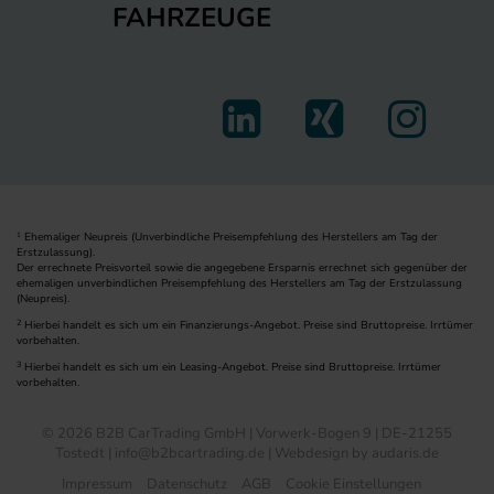
FAHRZEUGE
Ehemaliger Neupreis (Unverbindliche Preisempfehlung des Herstellers am Tag der
1
Erstzulassung).
Der errechnete Preisvorteil sowie die angegebene Ersparnis errechnet sich gegenüber der
ehemaligen unverbindlichen Preisempfehlung des Herstellers am Tag der Erstzulassung
(Neupreis).
2
Hierbei handelt es sich um ein Finanzierungs-Angebot. Preise sind Bruttopreise. Irrtümer
vorbehalten.
3
Hierbei handelt es sich um ein Leasing-Angebot. Preise sind Bruttopreise. Irrtümer
vorbehalten.
© 2026 B2B CarTrading GmbH | Vorwerk-Bogen 9 | DE-21255
Tostedt | info@b2bcartrading.de |
Webdesign by audaris.de
Impressum
Datenschutz
AGB
Cookie Einstellungen