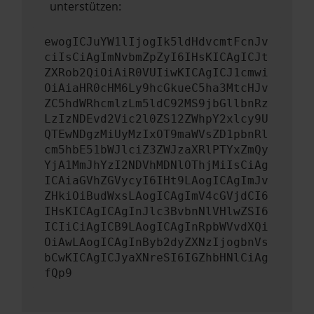
unterstützen:
ewogICJuYW1lIjogIk5ldHdvcmtFcnJv
ciIsCiAgImNvbmZpZyI6IHsKICAgICJt
ZXRob2QiOiAiR0VUIiwKICAgICJ1cmwi
OiAiaHR0cHM6Ly9hcGkueC5ha3MtcHJv
ZC5hdWRhcmlzLm5ldC92MS9jbGllbnRz
LzIzNDEvd2Vic2l0ZS12ZWhpY2xlcy9U
QTEwNDgzMiUyMzIxOT9maWVsZD1pbnRl
cm5hbE51bWJlciZ3ZWJzaXRlPTYxZmQy
YjA1MmJhYzI2NDVhMDNlOThjMiIsCiAg
ICAiaGVhZGVycyI6IHt9LAogICAgImJv
ZHkiOiBudWxsLAogICAgImV4cGVjdCI6
IHsKICAgICAgInJlc3BvbnNlVHlwZSI6
ICIiCiAgICB9LAogICAgInRpbWVvdXQi
OiAwLAogICAgInByb2dyZXNzIjogbnVs
bCwKICAgICJyaXNreSI6IGZhbHNlCiAg
fQp9