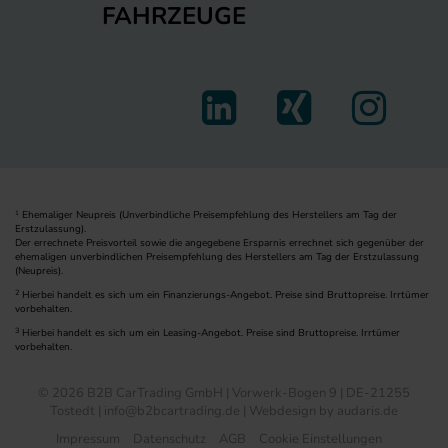
FAHRZEUGE
Ehemaliger Neupreis (Unverbindliche Preisempfehlung des Herstellers am Tag der
1
Erstzulassung).
Der errechnete Preisvorteil sowie die angegebene Ersparnis errechnet sich gegenüber der
ehemaligen unverbindlichen Preisempfehlung des Herstellers am Tag der Erstzulassung
(Neupreis).
2
Hierbei handelt es sich um ein Finanzierungs-Angebot. Preise sind Bruttopreise. Irrtümer
vorbehalten.
3
Hierbei handelt es sich um ein Leasing-Angebot. Preise sind Bruttopreise. Irrtümer
vorbehalten.
© 2026 B2B CarTrading GmbH | Vorwerk-Bogen 9 | DE-21255
Tostedt | info@b2bcartrading.de |
Webdesign by audaris.de
Impressum
Datenschutz
AGB
Cookie Einstellungen