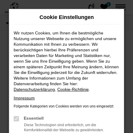
0
Zum
MENÜ
Hauptinhalt
Cookie Einstellungen
springen
Startseite
FAHRZEUGE
Fahrzeug-Showroom
Wir nutzen Cookies, um Ihnen die bestmögliche
Nutzung unserer Webseite zu ermöglichen und unsere
Fehler: Network Error
Kommunikation mit Ihnen zu verbessern. Wir
berücksichtigen hierbei Ihre Präferenzen und
Beim Laden ist ein Fehler aufgetreten.
verarbeiten Daten für Marketing und Statistiken nur,
wenn Sie uns Ihre Einwilligung geben. Wenn Sie zu
Hier sind ein paar Tipps, die dir helfen können:
einem späteren Zeitpunkt Ihre Meinung ändern, können
Sie die Einwilligung jederzeit für die Zukunft widerrufen.
Überprüfe deine Firewall und deine
Weitere Informationen zum Umfang der
Internetverbindung.
Datenverarbeitung finden Sie hier:
Laden andere Webseiten, zum Beispiel
Datenschutzerklärung
,
Cookie-Richtlinie
.
deine Suchmaschine?
Impressum
Prüfe deine Browsererweiterungen.
Folgende Kategorien von Cookies werden von uns eingesetzt:
Manche Erweiterungen, wie Werbeblocker,
können das Laden bestimmter Seiten
Essentiell
verhindern. Funktioniert die Seite in einem
Diese Technologien sind erforderlich, um die
Kernfunktionalität der Webseite zu gewährleisten.