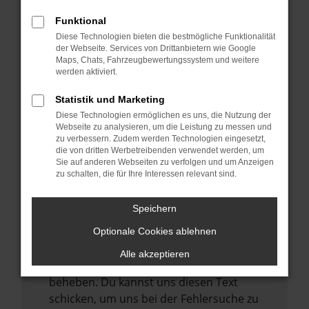
anderen Browser oder in einem privaten
Fenster?
Funktional
Starte dein Gerät neu.
Diese Technologien bieten die bestmögliche Funktionalität
der Webseite. Services von Drittanbietern wie Google
Das kann manchmal helfen,
Maps, Chats, Fahrzeugbewertungssystem und weitere
vorübergehende Probleme zu beheben.
werden aktiviert.
Stelle sicher, dass dein Browser und dein
Statistik und Marketing
Betriebssystem auf dem neuesten Stand
Diese Technologien ermöglichen es uns, die Nutzung der
sind.
Webseite zu analysieren, um die Leistung zu messen und
zu verbessern. Zudem werden Technologien eingesetzt,
Veraltete Software birgt nicht nur ein
die von dritten Werbetreibenden verwendet werden, um
Sicherheitsrisiko, sondern kann auch dazu
Sie auf anderen Webseiten zu verfolgen und um Anzeigen
zu schalten, die für Ihre Interessen relevant sind.
führen, dass bestimmte Funktionen nicht
mehr unterstützt werden.
Speichern
Wende dich an den Webseitenbetreiber.
Wenn du alle oben genannten Schritte
Optionale Cookies ablehnen
versucht hast, kontaktiere uns bitte. Wir
Alle akzeptieren
werden versuchen, das Problem zu
beheben. Du kannst uns diesen Text
schicken, um uns bei der Fehlersuche zu