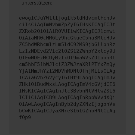
unterstützen:
ewogICJuYW1lIjogIk5ldHdvcmtFcnJv
ciIsCiAgImNvbmZpZyI6IHsKICAgICJt
ZXRob2QiOiAiR0VUIiwKICAgICJ1cmwi
OiAiaHR0cHM6Ly9hcGkueC5ha3MtcHJv
ZC5hdWRhcmlzLm5ldC92MS9jbGllbnRz
LzIzNDEvd2Vic2l0ZS12ZWhpY2xlcy9U
QTEwNDEzMCUyMzIxOT9maWVsZD1pbnRl
cm5hbE51bWJlciZ3ZWJzaXRlPTYxZmQy
YjA1MmJhYzI2NDVhMDNlOThjMiIsCiAg
ICAiaGVhZGVycyI6IHt9LAogICAgImJv
ZHkiOiBudWxsLAogICAgImV4cGVjdCI6
IHsKICAgICAgInJlc3BvbnNlVHlwZSI6
ICIiCiAgICB9LAogICAgInRpbWVvdXQi
OiAwLAogICAgInByb2dyZXNzIjogbnVs
bCwKICAgICJyaXNreSI6IGZhbHNlCiAg
fQp9