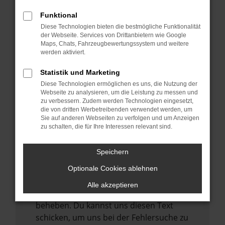
anderen Browser oder in einem privaten
Fenster?
Funktional
Starte dein Gerät neu.
Diese Technologien bieten die bestmögliche Funktionalität
der Webseite. Services von Drittanbietern wie Google
Das kann manchmal helfen,
Maps, Chats, Fahrzeugbewertungssystem und weitere
vorübergehende Probleme zu beheben.
werden aktiviert.
Stelle sicher, dass dein Browser und dein
Statistik und Marketing
Betriebssystem auf dem neuesten Stand
Diese Technologien ermöglichen es uns, die Nutzung der
sind.
Webseite zu analysieren, um die Leistung zu messen und
zu verbessern. Zudem werden Technologien eingesetzt,
Veraltete Software birgt nicht nur ein
die von dritten Werbetreibenden verwendet werden, um
Sicherheitsrisiko, sondern kann auch dazu
Sie auf anderen Webseiten zu verfolgen und um Anzeigen
zu schalten, die für Ihre Interessen relevant sind.
führen, dass bestimmte Funktionen nicht
mehr unterstützt werden.
Speichern
Wende dich an den Webseitenbetreiber.
Wenn du alle oben genannten Schritte
Optionale Cookies ablehnen
versucht hast, kontaktiere uns bitte. Wir
Alle akzeptieren
werden versuchen, das Problem zu
beheben. Du kannst uns diesen Text
schicken, um uns bei der Fehlersuche zu