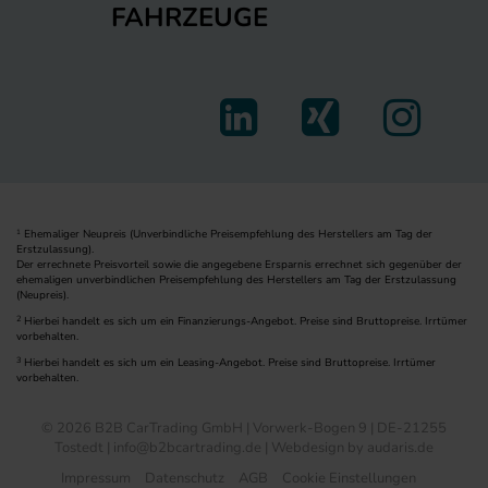
FAHRZEUGE
Ehemaliger Neupreis (Unverbindliche Preisempfehlung des Herstellers am Tag der
1
Erstzulassung).
Der errechnete Preisvorteil sowie die angegebene Ersparnis errechnet sich gegenüber der
ehemaligen unverbindlichen Preisempfehlung des Herstellers am Tag der Erstzulassung
(Neupreis).
2
Hierbei handelt es sich um ein Finanzierungs-Angebot. Preise sind Bruttopreise. Irrtümer
vorbehalten.
3
Hierbei handelt es sich um ein Leasing-Angebot. Preise sind Bruttopreise. Irrtümer
vorbehalten.
© 2026 B2B CarTrading GmbH | Vorwerk-Bogen 9 | DE-21255
Tostedt | info@b2bcartrading.de |
Webdesign by audaris.de
Impressum
Datenschutz
AGB
Cookie Einstellungen