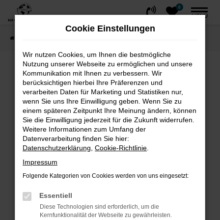
0
Zum
MENÜ
Hauptinhalt
Cookie Einstellungen
springen
Startseite
FAHRZEUGE
Fahrzeug-Showroom
Wir nutzen Cookies, um Ihnen die bestmögliche
Nutzung unserer Webseite zu ermöglichen und unsere
Fehler: Network Error
Kommunikation mit Ihnen zu verbessern. Wir
berücksichtigen hierbei Ihre Präferenzen und
Beim Laden ist ein Fehler aufgetreten.
verarbeiten Daten für Marketing und Statistiken nur,
wenn Sie uns Ihre Einwilligung geben. Wenn Sie zu
Hier sind ein paar Tipps, die dir helfen können:
einem späteren Zeitpunkt Ihre Meinung ändern, können
Sie die Einwilligung jederzeit für die Zukunft widerrufen.
Überprüfe deine Firewall und deine
Weitere Informationen zum Umfang der
Internetverbindung.
Datenverarbeitung finden Sie hier:
Laden andere Webseiten, zum Beispiel
Datenschutzerklärung
,
Cookie-Richtlinie
.
deine Suchmaschine?
Impressum
Prüfe deine Browsererweiterungen.
Folgende Kategorien von Cookies werden von uns eingesetzt:
Manche Erweiterungen, wie Werbeblocker,
können das Laden bestimmter Seiten
Essentiell
verhindern. Funktioniert die Seite in einem
Diese Technologien sind erforderlich, um die
Kernfunktionalität der Webseite zu gewährleisten.